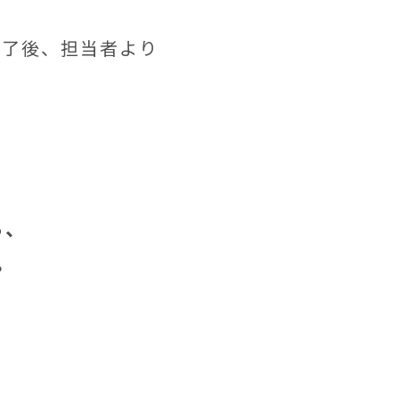
完了後、担当者より
ら、
。